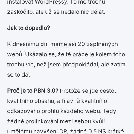
instalovat WordPressy. To mě trochu
zaskočilo, ale už se nedalo nic dělat.
Jak to dopadlo?
K dnešnímu dni máme asi 20 zaplněných
webů. Ukázalo se, že té práce je kolem toho
trochu víc, než jsem předpokládal, ale zatím
se to dá.
Proč je to PBN 3.0?
Protože se jde cestou
kvalitního obsahu, a hlavně kvalitního
odkazoveho profilu každého webu. Tedy
žádné prolinkování mezi sebou kvůli
umělému navýšení DR, žádné 0.5 NS krátké