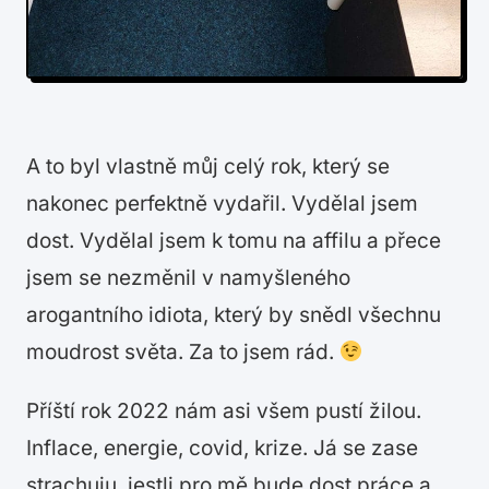
A to byl vlastně můj celý rok, který se
nakonec perfektně vydařil. Vydělal jsem
dost. Vydělal jsem k tomu na affilu a přece
jsem se nezměnil v namyšleného
arogantního idiota, který by snědl všechnu
moudrost světa. Za to jsem rád.
Příští rok 2022 nám asi všem pustí žilou.
Inflace, energie, covid, krize. Já se zase
strachuju, jestli pro mě bude dost práce a