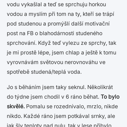
vodu vykašlal a teď se sprchuju horkou
vodou a myslím při tom na ty, kteří se trápí
pod studenou a promýšlí další motivační
post na FB o blahodárnosti studeného
sprchování. Když teď vylezu ze sprchy, tak
je mi prostě lépe, jsem chlap a ještě k tomu
vyrovnávám světovou nerovnováhu ve
spotřebě studená/teplá voda.
Jo s běháním jsem taky seknul. Několikrát
do týdne jsem chodil v 6 ráno běhat.
To bylo
skvělé.
Pomalu se rozednívalo, mrzlo, nikde
nikdo. Každé ráno jsem potkával srnky, ale
jak šly teploty nad nulu, tak v lese přibylo