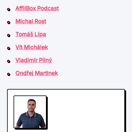
AffilBox Podcast
Michal Rost
Tomáš Lípa
Vít Michálek
Vladimír Pilný
Ondřej Martinek