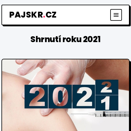
Přeskočit
na
PAJSKR
.
CZ
obsah
Shrnutí roku 2021