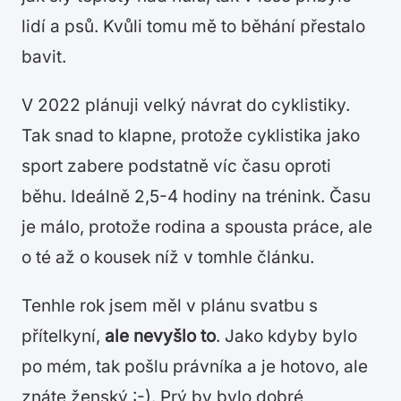
lidí a psů. Kvůli tomu mě to běhání přestalo
bavit.
V 2022 plánuji velký návrat do cyklistiky.
Tak snad to klapne, protože cyklistika jako
sport zabere podstatně víc času oproti
běhu. Ideálně 2,5-4 hodiny na trénink. Času
je málo, protože rodina a spousta práce, ale
o té až o kousek níž v tomhle článku.
Tenhle rok jsem měl v plánu svatbu s
přítelkyní,
ale nevyšlo to
. Jako kdyby bylo
po mém, tak pošlu právníka a je hotovo, ale
znáte ženský :-). Prý by bylo dobré,