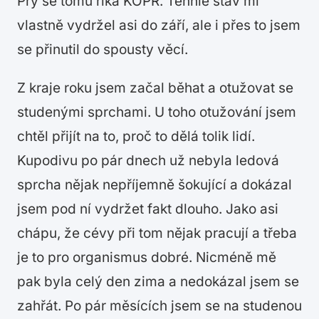
Prý se tomu říká KOPR. Tenhle stav mi
vlastně vydržel asi do září, ale i přes to jsem
se přinutil do spousty věcí.
Z kraje roku jsem začal běhat a otužovat se
studenými sprchami. U toho otužování jsem
chtěl přijít na to, proč to dělá tolik lidí.
Kupodivu po pár dnech už nebyla ledová
sprcha nějak nepříjemně šokující a dokázal
jsem pod ní vydržet fakt dlouho. Jako asi
chápu, že cévy při tom nějak pracují a třeba
je to pro organismus dobré. Nicméně mě
pak byla celý den zima a nedokázal jsem se
zahřát. Po pár měsících jsem se na studenou