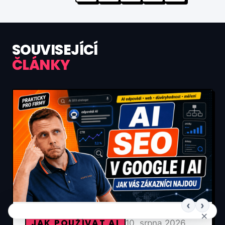
SOUVISEJÍCÍ
ČLÁNKY
‹
›
×
JAK POUŽÍVAT AI
10. srpna 2026