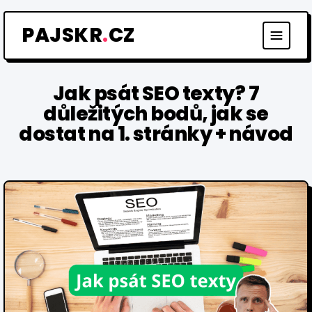
Přeskočit
na
PAJSKR
.
CZ
obsah
Jak psát SEO texty? 7
důležitých bodů, jak se
dostat na 1. stránky + návod