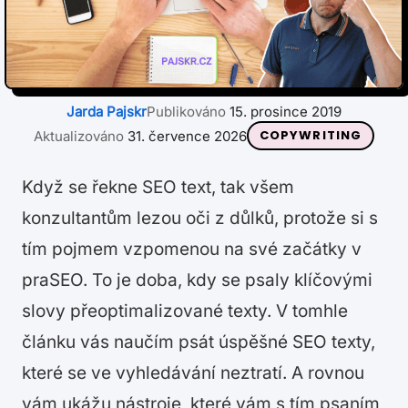
Jarda Pajskr
Publikováno
15. prosince 2019
COPYWRITING
Aktualizováno
31. července 2026
Když se řekne SEO text, tak všem
konzultantům lezou oči z důlků, protože si s
tím pojmem vzpomenou na své začátky v
praSEO. To je doba, kdy se psaly klíčovými
slovy přeoptimalizované texty. V tomhle
článku vás naučím psát úspěšné SEO texty,
které se ve vyhledávání neztratí. A rovnou
vám ukážu nástroje, které vám s tím psaním