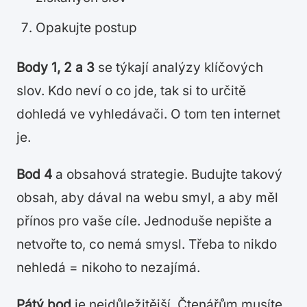
Opakujte postup
Body 1, 2 a 3
se týkají analýzy klíčových
slov. Kdo neví o co jde, tak si to určitě
dohledá ve vyhledávači. O tom ten internet
je.
Bod 4
a obsahová strategie. Budujte takový
obsah, aby dával na webu smyl, a aby měl
přínos pro vaše cíle. Jednoduše nepište a
netvořte to, co nemá smysl. Třeba to nikdo
nehledá = nikoho to nezajímá.
Pátý bod
je nejdůležitější. Čtenářům musíte