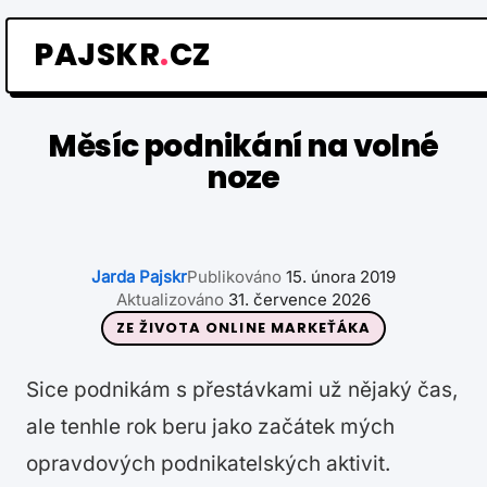
Přeskočit
na
PAJSKR
.
CZ
obsah
Měsíc podnikání na volné
noze
Jarda Pajskr
Publikováno
15. února 2019
Aktualizováno
31. července 2026
ZE ŽIVOTA ONLINE MARKEŤÁKA
Sice podnikám s přestávkami už nějaký čas,
ale tenhle rok beru jako začátek mých
opravdových podnikatelských aktivit.