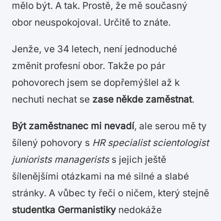
mělo být. A tak. Prostě, že mě současný
obor neuspokojoval. Určitě to znáte.
Jenže, ve 34 letech, není jednoduché
změnit profesní obor. Takže po pár
pohovorech jsem se dopřemýšlel až k
nechuti nechat se
zase někde zaměstnat
.
Být zaměstnanec mi nevadí
, ale serou mě ty
šílený pohovory s
HR specialist scientologist
juniorists managerists
s jejich ještě
šílenějšími otázkami na mé silné a slabé
stránky. A vůbec ty řeči o ničem, který stejně
studentka Germanistiky
nedokáže