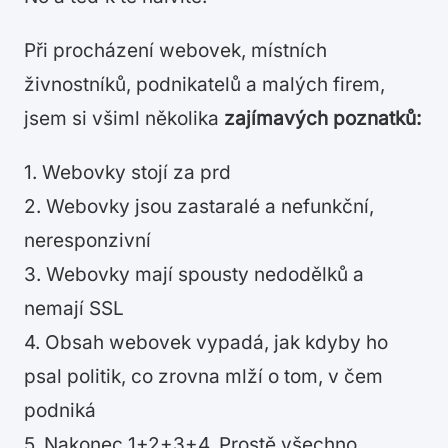
Při procházení webovek, místních
živnostníků, podnikatelů a malých firem,
jsem si všiml několika
zajímavých poznatků:
1. Webovky stojí za prd
2. Webovky jsou zastaralé a nefunkční,
neresponzivní
3. Webovky mají spousty nedodělků a
nemají SSL
4. Obsah webovek vypadá, jak kdyby ho
psal politik, co zrovna mlží o tom, v čem
podniká
5. Nakonec 1+2+3+4. Prostě všechno