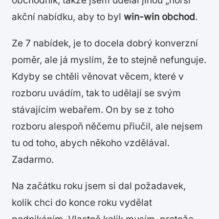
obchodník, takže jsem udělal jinou „horší“
akční nabídku, aby to byl
win-win obchod
.
Ze 7 nabídek, je to docela dobrý konverzní
poměr, ale já myslím, že to stejně nefunguje.
Kdyby se chtěli věnovat věcem, které v
rozboru uvádím, tak to udělají se svým
stávajícím webařem. On by se z toho
rozboru alespoň něčemu přiučil, ale nejsem
tu od toho, abych někoho vzdělával.
Zadarmo.
Na začátku roku jsem si dal požadavek,
kolik chci do konce roku vydělat