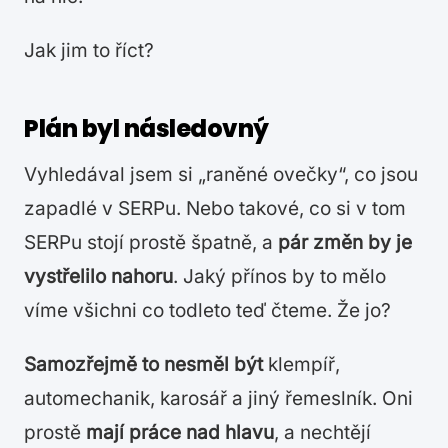
Jak jim to říct?
Plán byl následovný
Vyhledával jsem si „raněné ovečky“, co jsou
zapadlé v SERPu. Nebo takové, co si v tom
SERPu stojí prostě špatně, a
pár změn by je
vystřelilo nahoru
. Jaký přínos by to mělo
víme všichni co todleto teď čteme. Že jo?
Samozřejmě to nesměl být
klempíř,
automechanik, karosář a jiný řemeslník. Oni
prostě
mají práce nad hlavu
, a nechtějí