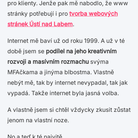
pro klienty. Jenže pak mě nabodlo, že www
stránky potřebují i pro
tvorba webových
stránek Ústí nad Labem
.
Internet mě baví už od roku 1999. A už v té
době jsem se
podílel na jeho kreativním
rozvoji a masívním rozmachu
svýma
MFAčkama a jinýma blbostma. Vlastně
nebýt mě, tak by internet nevypadal, tak jak
vypadá. Takže internet byla jasná volba.
A vlastně jsem si chtěl vždycky zkusit zůstat
jenom na vlastní noze.
No a teď k té naivitě.